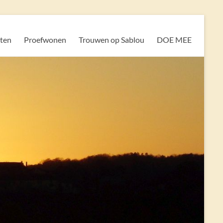
iten
Proefwonen
Trouwen op Sablou
DOE MEE