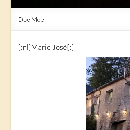
Doe Mee
[:nl]Marie José[:]