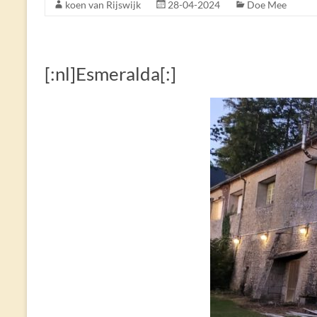
koen van Rijswijk
28-04-2024
Doe Mee
[:nl]Esmeralda[:]