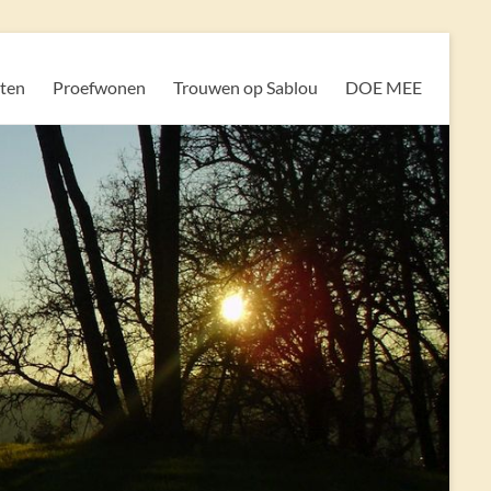
iten
Proefwonen
Trouwen op Sablou
DOE MEE