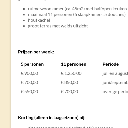
ruime woonkamer (ca. 45m2) met halfopen keuken
maximaal 11 personen (5 slaapkamers, 5 douches)
houtkachel
groot terras met weids uitzicht
Prijzen per week:
5 personen
11 personen
Periode
€ 900,00
€ 1.250,00
juli en augus
€ 700,00
€ 850,00
juni/septemb
€ 550,00
€ 700,00
overige peri
Korting (alleen in laagseizoen) bij:
gîte reserveren voor slechts 1 of 2 personen