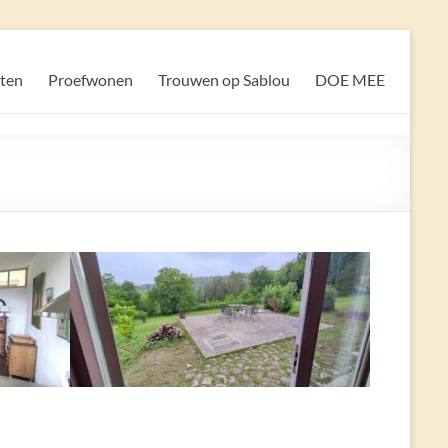
iten
Proefwonen
Trouwen op Sablou
DOE MEE